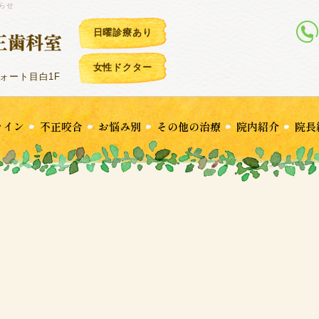
知らせ
日曜診療あり
女性ドクター
ンフォート目白1F
ライン
不正咬合
お悩み別
その他の治療
院内紹介
院長